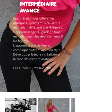
intermédiaire
avancé
Interprétation des différentes
musiques, (genres musicaux) tout
en mariant différents pas & figures.
L’apprentissage du guidage tout
en mélangeant les déplacements &
les figures.
L’apprentissage de figures
compliquées avec l’ajout du style.
Développer le jeu, sa créativité et
la capacité d’improvisation.
Les Lundis > 19h00-20h00