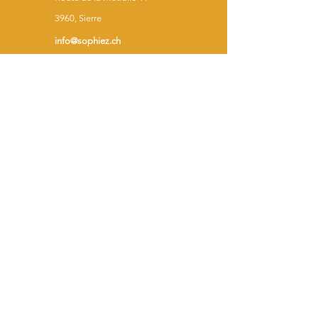
3960, Sierre
info@sophiez.ch
+4179 247 26 69
Studio Z
3960 Sierre
CH28
0900 0000 1714 2696 6
17-142696-6
Association Sophie Z
3960 Sierre