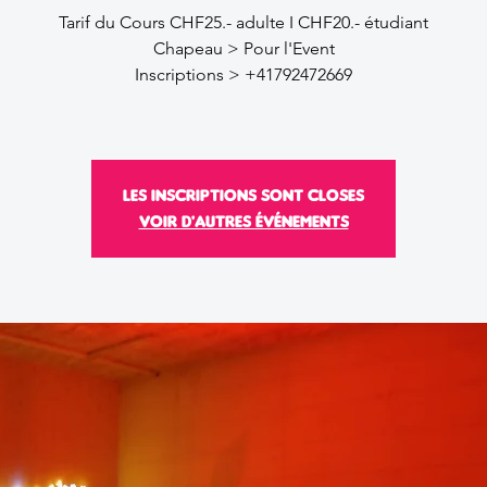
Tarif du Cours CHF25.- adulte I CHF20.- étudiant
Chapeau > Pour l'Event
Inscriptions > +41792472669
Les inscriptions sont closes
Voir d'autres événements