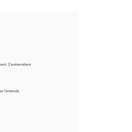
sent. S’entremêlent
je l’entends.