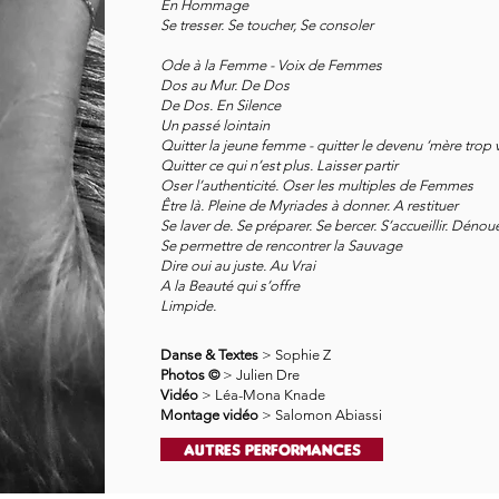
En Hommage
Se tresser. Se toucher, Se consoler
Ode à la Femme - Voix de Femmes
Dos au Mur. De Dos
De Dos. En Silence
Un passé lointain
Quitter la jeune femme - quitter le devenu ‘mère trop v
Quitter ce qui n’est plus. Laisser partir
Oser l’authenticité. Oser les multiples de Femmes
Être là. Pleine de Myriades à donner. A restituer
Se laver de. Se préparer. Se bercer. S’accueillir. Dénou
Se permettre de rencontrer la Sauvage
Dire oui au juste. Au Vrai
A la Beauté qui s’offre
Limpide.
Danse & Textes
> Sophie Z
Photos ©
> Julien Dre
Vidéo
> Léa-Mona Knade
Montage vidéo
> Salomon Abiassi
Autres performances