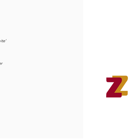
ite’
er