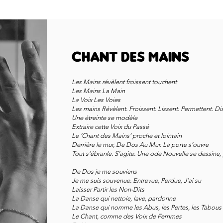
Chant des Mains
Les Mains révèlent froissent touchent
Les Mains La Main
La Voix Les Voies
Les mains Révèlent. Froissent. Lissent. Permettent. Di
Une étreinte se modèle
Extraire cette Voix du Passé
Le ‘Chant des Mains’ proche et lointain
Derrière le mur, De Dos Au Mur. La porte s’ouvre
Tout s’ébranle. S’agite. Une ode Nouvelle se dessine, 
De Dos je me souviens
Je me suis souvenue. Entrevue, Perdue, J’ai su
Laisser Partir les Non-Dits
La Danse qui nettoie, lave, pardonne
La Danse qui nomme les Abus, les Pertes, les Tabous
Le Chant, com
me des Voix de Femmes